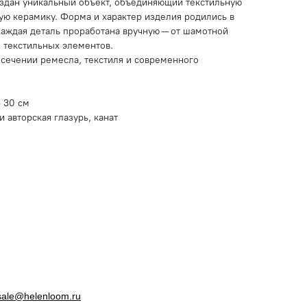
оздан уникальный объект, объединяющий текстильную
ую керамику. Форма и характер изделия родились в
 каждая деталь проработана вручную — от шамотной
о текстильных элементов.
есечении ремесла, текстиля и современного
р 30 см
 авторская глазурь, канат
sale@helenloom.ru