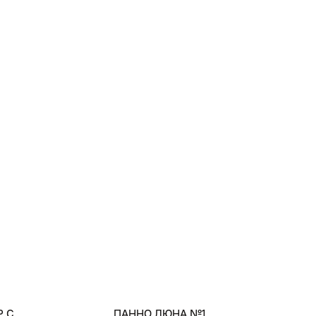
Р С
ПАННО ДЮНА №1