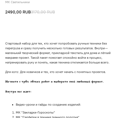
МК Светильники
2490,00
RUB
3170,00
RUB
Купить
Стартовый набор для тех, кто хочет попробовать ручные техники без
перегруза и сразу получить несколько готовых результатов. Внутри —
маленький творческий формат, прикладной текстиль для дома и лёгкий
макраме-проект. Такой пакет помогает спокойно войти в процесс,
натренировать руку и понять, какая техника откликается больше всего.
Для кого: Для новичков и тех, кто хочет начать с понятных проектов.
Начните с трёх лёгких работ и выберите свой любимый формат.
Внутри вас ждет:
Видео-уроки и гайды по созданию изделий:
МК "Закладки-Гороскопы"
МК "Салфетки в технике тканного полотна"