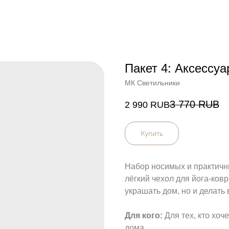
Пакет 4: Аксессу
МК Светильники
3 770
RUB
2 990
RUB
Купить
Набор носимых и практичны
лёгкий чехол для йога-ковр
украшать дом, но и делать
Для кого:
Для тех, кто хо
дома.