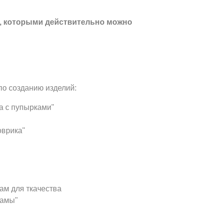
а, которыми действительно можно
по созданию изделий:
а с пупырками"
оврика"
ам для ткачества
рамы"