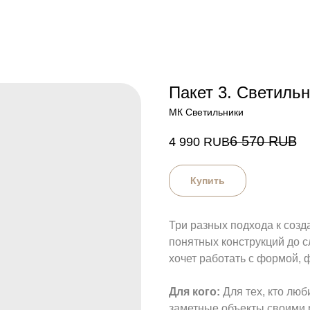
Пакет 3. Светиль
МК Светильники
6 570
RUB
4 990
RUB
Купить
Три разных подхода к созд
понятных конструкций до с
хочет работать с формой, 
Для кого:
Для тех, кто люб
заметные объекты своими 