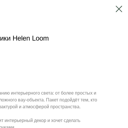
ники Helen Loom
анию интерьерного света: от более простых и
ложного вау-объекта. Пакет подойдёт тем, кто
фактурой и атмосферой пространства.
ит интерьерный декор и хочет сделать
руками.