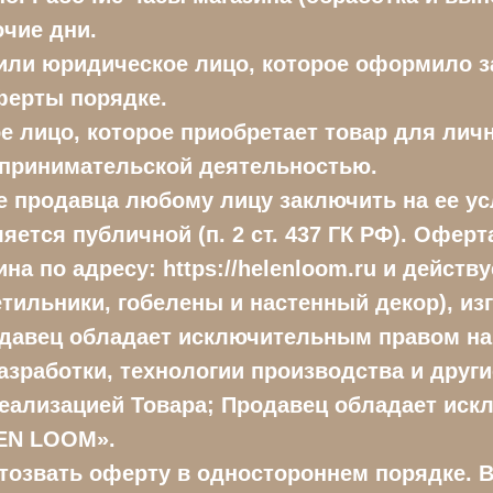
очие дни.
 или юридическое лицо, которое оформило з
ферты порядке.
е лицо, которое приобретает товар для ли
едпринимательской деятельностью.
е продавца любому лицу заключить на ее у
яется публичной (п. 2 ст. 437 ГК РФ). Оферт
а по адресу: https://helenloom.ru и действу
ветильники, гобелены и настенный декор), и
одавец обладает исключительным правом на
азработки, технологии производства и друг
 реализацией Товара; Продавец обладает и
LEN LOOM».
отозвать оферту в одностороннем порядке. В