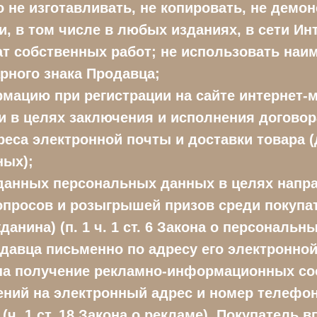
 не изготавливать, не копировать, не демо
ти, в том числе в любых изданиях, в сети Инт
ат собственных работ; не использовать наим
рного знака Продавца;
ацию при регистрации на сайте интернет-м
и в целях заключения и исполнения догово
еса электронной почты и доставки товара (д
ных);
еданных персональных данных в целях напр
 опросов и розыгрышей призов среди покупа
анина) (п. 1 ч. 1 ст. 6 Закона о персональ
одавца письменно по адресу его электронно
 на получение рекламно-информационных с
ений на электронный адрес и номер телефо
(ч. 1 ст. 18 Закона о рекламе). Покупатель 