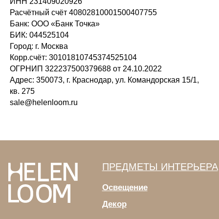
ИНН 231409020926
Расчётный счёт 40802810001500407755
Банк: ООО «Банк Точка»
sale@helenloom.ru
БИК: 044525104
Город: г. Москва
Корр.счёт: 30101810745374525104
ОГРНИП 322237500379688 от 24.10.2022
ИП МАЗУР ЕЛЕНА ВЛАДИМИРОВНА
ИНН 231409020926
Адрес: 350073, г. Краснодар, ул. Командорская 15/1,
ОГРНИП 322237500379688
ПОЛИТИКА КОНФИДЕНЦИАЛЬНОСТИ
кв. 275
sale@helenloom.ru