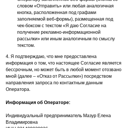
словом «Отправить» или любая аналогичная
кнопка, расположенная под графами
ПРЕДМЕТЫ ИНТЕРЬЕРА
заполняемой веб-формы), размещенная под
Освещение
чек-боксом с текстом «Я даю Согласие на
Декор
получение рекламно-информационной
Текстиль
рассылки» или иным аналогичным по смыслу
текстом.
Изделия на примерку
Индивидуальный заказ
4. Я подтверждаю, что мне предоставлена
Шопперы
информация о том, что настоящее Согласие является
FAQ
бессрочным, но может быть в любой момент отозвано
мной (далее – «Отказ от Рассылки») посредством
направления запроса по контактным данным
О БРЕНДЕ
Оператора.
Наши проекты
Информация об Операторе:
ОБУЧЕНИЕ
Индивидуальный предприниматель Мазур Елена
Курс
Владимировна
Мастер-классы