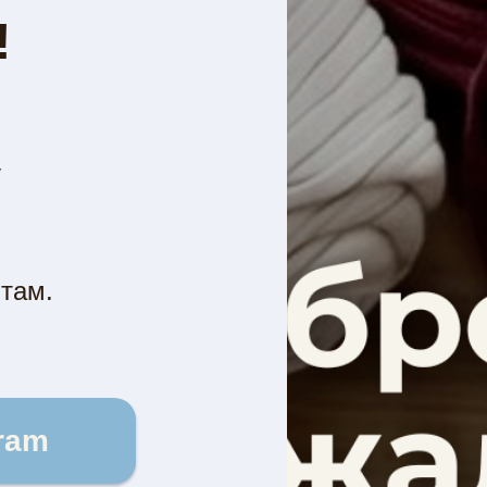
!
у
там.
ram